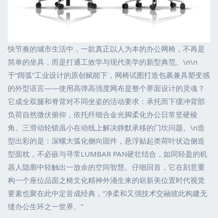
快节奏的城市生活中，一款真正以人为本的办公网椅，不再是
简单的坐具，而是打通工效学与现代美学的新型典范。\n\n
于“阔弧”工业设计的原创赋能下，网椅试图打造包裹兼具塑变感
的外型语言——使用高弹高强度网布是整个界面设计的灵魂？
它成全双腿和脊背对不同坐姿的活动要求：承托而下缓冲背部
负荷自然微伏俯仰，依托纤细合金光脚柔化办公日常坚硬棱
角。三滑动轮锁虽小在动线上解决静默承移的门坎问题。\n造
型出彩的是：深螺大弧化侧向固件，悬浮贴起类荷叶状边侧造
型面枕，不必嵌与寻常LUMBAR PAN硬壮结合，如同轻盈的机
器人隐廓中轻触出一放余的空间智慧。仔细回首，它在刻意重
构一个座位品面之椅文化精神外涌生来的崭新美位置时代视觉
要素也聚在此中定音成经典，“净柔和又强技术交融彼此构建无
缝办公生环之一世界。”