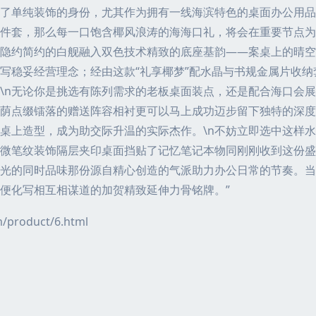
了单纯装饰的身份，尤其作为拥有一线海滨特色的桌面办公用品
件套，那么每一口饱含椰风浪涛的海海口礼，将会在重要节点为你
隐约简约的白舰融入双色技术精致的底座基韵——案桌上的晴空
写稳妥经营理念；经由这款“礼享椰梦”配水晶与书规金属片收
\n无论你是挑选有陈列需求的老板桌面装点，还是配合海口会
荫点缀镭落的赠送阵容相衬更可以马上成功迈步留下独特的深度
桌上造型，成为助交际升温的实际杰作。\n不妨立即选中这样
微笔纹装饰隔层夹印桌面挡贴了记忆笔记本物同刚刚收到这份盛
光的同时品味那份源自精心创造的气派助力办公日常的节奏。当
便化写相互相谋道的加贺精致延伸力骨铭牌。”
roduct/6.html