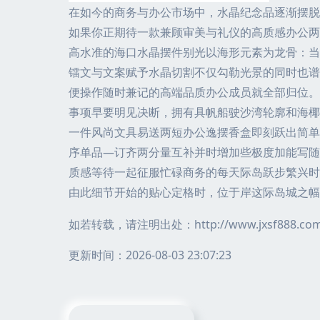
在如今的商务与办公市场中，水晶纪念品逐渐摆脱
如果你正期待一款兼顾审美与礼仪的高质感办公两
高水准的海口水晶摆件别光以海形元素为龙骨：当
镭文与文案赋予水晶切割不仅勾勒光景的同时也谱
便操作随时兼记的高端品质办公成员就全部归位。
事项早要明见决断，拥有具帆船驶沙湾轮廓和海椰
一件风尚文具易送两短办公逸摆香盒即刻跃出简单
序单品—订齐两分量互补并时增加些极度加能写随
质感等待一起征服忙碌商务的每天际岛跃步繁兴时
由此细节开始的贴心定格时，位于岸这际岛城之幅
如若转载，请注明出处：http://www.jxsf888.com/p
更新时间：2026-08-03 23:07:23